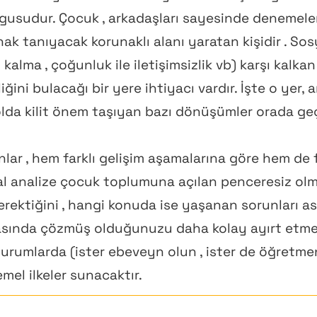
lgusudur. Çocuk , arkadaşları sayesinde denemele
ak tanıyacak korunaklı alanı yaratan kişidir . Sos
 kalma , çoğunluk ile iletişimsizlik vb) karşı kalka
ini bulacağı bir yere ihtiyacı vardır. İşte o yer, 
olda kilit önem taşıyan bazı dönüşümler orada geçi
lar , hem farklı gelişim aşamalarına göre hem de f
l analize çocuk toplumuna açılan penceresiz ol
ktiğini , hangi konuda ise yaşanan sorunları asl
ında çözmüş olduğunuzu daha kolay ayırt etmen
umlarda (ister ebeveyn olun , ister de öğretmen 
emel ilkeler sunacaktır.