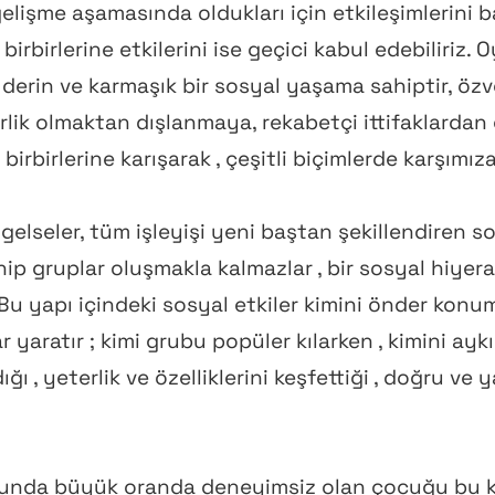
işme aşamasında oldukları için etkileşimlerini b
 , birbirlerine etkilerini ise geçici kabul edebiliriz
, derin ve karmaşık bir sosyal yaşama sahiptir, özv
 birlik olmaktan dışlanmaya, rekabetçi ittifaklard
irbirlerine karışarak , çeşitli biçimlerde karşımıza
elseler, tüm işleyişi yeni baştan şekillendiren s
sahip gruplar oluşmakla kalmazlar , bir sosyal hiyera
Bu yapı içindeki sosyal etkiler kimini önder konu
yaratır ; kimi grubu popüler kılarken , kimini aykır
ı , yeterlik ve özelliklerini keşfettiği , doğru ve
usunda büyük oranda deneyimsiz olan çocuğu bu 