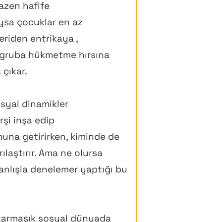
azen hafife
. Oysa çocuklar en az
eriden entrikaya ,
an gruba hükmetme hırsına
 çıkar.
osyal dinamikler
rşi inşa edip
muna getirirken, kiminde de
ılaştırır. Ama ne olursa
 yanlışla denelemer yaptığı bu
karmaşık sosyal dünyada