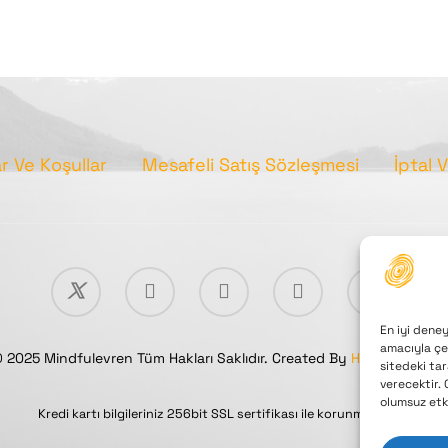
ar Ve Koşullar
Mesafeli Satış Sözleşmesi
İptal 
En iyi deney
amacıyla çer
 2025 Mindfulevren Tüm Hakları Saklıdır. Created By
Huseyin Uluca
sitedeki tar
verecektir. 
olumsuz etki
Kredi kartı bilgileriniz 256bit SSL sertifikası ile korunmaktadır.