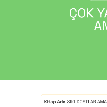
ÇOK Y
A
Hit enter to search or ESC to close
Kitap Adı:
SIKI DOSTLAR AMAN