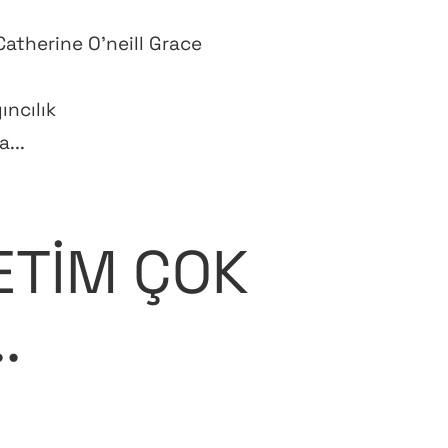
atherine O'neill Grace
ncılık
...
ETİM ÇOK
.