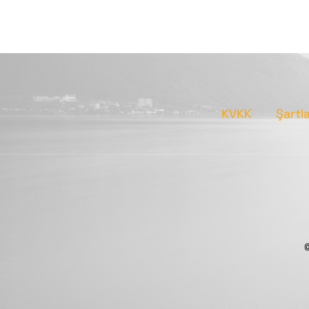
KVKK
Şartl
©