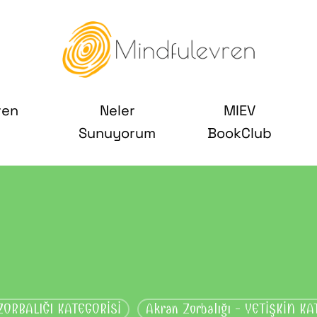
ren
Neler
MIEV
Sunuyorum
BookClub
ORBALIĞI KATEGORİSİ
Akran Zorbalığı - YETİŞKİN K