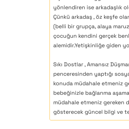
yönlendiren ise arkadaşlık o
Çünkü arkadaş , öz keşfe olan
(belli bir grupça, alaya maruz
çocuğun kendini gerçek benliğ
alemidir.Yetişkinliğe giden y
Sıkı Dostlar , Amansız Düşman
penceresinden yaptığı sosya
konuda müdahale etmeniz gere
bebeğinizle bağlanma aşamas
müdahale etmeniz gereken dur
gösterecek güncel bilgi ve t