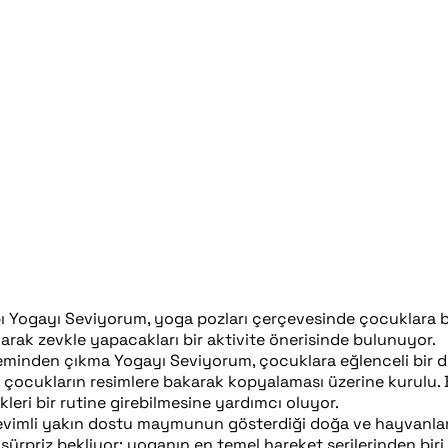
abı Yogayı Seviyorum, yoga pozları çerçevesinde çocuklara bi
arak zevkle yapacakları bir aktivite önerisinde bulunuyor.
leminden çıkma Yogayı Seviyorum, çocuklara eğlenceli bir di
ocukların resimlere bakarak kopyalaması üzerine kurulu. Bas
leri bir rutine girebilmesine yardımcı oluyor.
evimli yakın dostu maymunun gösterdiği doğa ve hayvanla
e sürpriz bekliyor; yoganın en temel hareket serilerinden bir