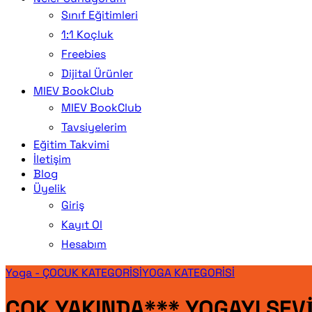
Sınıf Eğitimleri
1:1 Koçluk
Freebies
Dijital Ürünler
MIEV BookClub
MIEV BookClub
Tavsiyelerim
Eğitim Takvimi
İletişim
Blog
Üyelik
Giriş
Kayıt Ol
Hesabım
Yoga - ÇOCUK KATEGORİSİ
YOGA KATEGORİSİ
ÇOK YAKINDA*** YOGAYI SEV