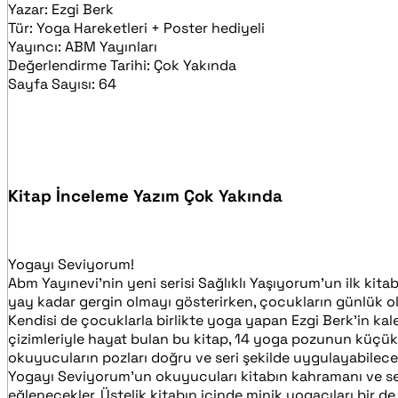
Yazar:
Ezgi Berk
Tür:
Yoga Hareketleri + Poster hediyeli
Yayıncı:
ABM Yayınları
Değerlendirme Tarihi:
Çok Yakında
Sayfa Sayısı:
64
Kitap İnceleme Yazım Çok Yakında
Yogayı Seviyorum!
Abm Yayınevi’nin yeni serisi Sağlıklı Yaşıyorum’un ilk kit
yay kadar gergin olmayı gösterirken, çocukların günlük ol
Kendisi de çocuklarla birlikte yoga yapan Ezgi Berk’in ka
çizimleriyle hayat bulan bu kitap, 14 yoga pozunun küçük ç
okuyucuların pozları doğru ve seri şekilde uygulayabilecek
Yogayı Seviyorum’un okuyucuları kitabın kahramanı ve s
eğlenecekler. Üstelik kitabın içinde minik yogacıları bir d