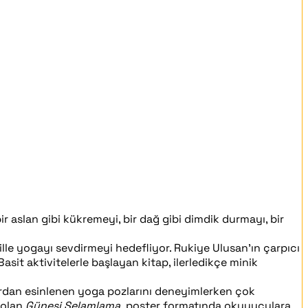
r aslan gibi kükremeyi, bir dağ gibi dimdik durmayı, bir
lle yogayı sevdirmeyi hedefliyor. Rukiye Ulusan’ın çarpıcı
it aktivitelerle başlayan kitap, ilerledikçe minik
rdan esinlenen yoga pozlarını deneyimlerken çok
i olan
Güneşi Selamlama,
poster formatında okuyuculara