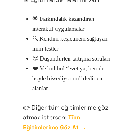
Giriş
Kayıt Ol
🌟 Farkındalık kazandıran
interaktif uygulamalar
Hesabım
🔍 Kendini keşfetmeni sağlayan
mini testler
🤔 Düşündürten tartışma soruları
❤️ Ve bol bol “evet ya, ben de
böyle hissediyorum” dedirten
alanlar
👉 Diğer tüm eğitimlerime göz
atmak istersen:
Tüm
Eğitimlerime Göz At →