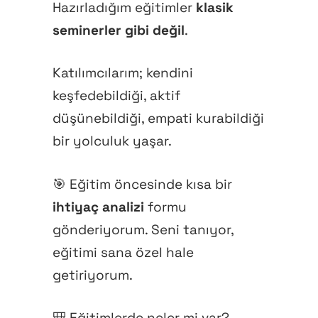
Hazırladığım eğitimler
klasik
seminerler gibi değil
.
Anasayfa
Hakkımda
Katılımcılarım; kendini
keşfedebildiği, aktif
Mindful Evren Rehb
Eğitmeninizi Tanıyın
düşünebildiği, empati kurabildiği
Neler Sunuyorum
Logomun Hikayesi
Mindfulness
bir yolculuk yaşar.
MIEV BookClub
Mindfulness Ve MB
Ebeveyn Ve Öğretmen
Meditasyon
Sınıf Eğitimleri
🎯 Eğitim öncesinde kısa bir
Nedir?
Mesaj
Eğitim Takvimi
Neden Meditasyon
Yoga
1:1 Koçluk
MIEV BookClub
ihtiyaç analizi
formu
Ergenler Için Mindf
İletişim
Çocuklar Için Medi
Yoga Felsefesi
gönderiyorum. Seni tanıyor,
Freebies
Tavsiyelerim
Üstün Yetenekliler I
eğitimi sana özel hale
Blog
Nasıl Başladı?
Çocuklar Için Yoga
Dijital Ürünler
getiriyorum.
Mindfulness
Üyelik
🎒 Eğitimlerde neler mi var?