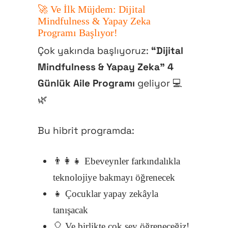
🚀 Ve İlk Müjdem: Dijital
Mindfulness & Yapay Zeka
Programı Başlıyor!
Çok yakında başlıyoruz:
“Dijital
Mindfulness & Yapay Zeka” 4
Günlük Aile Programı
geliyor 💻
🌿
Bu hibrit programda:
👨‍👩‍👧 Ebeveynler farkındalıkla
teknolojiye bakmayı öğrenecek
👧 Çocuklar yapay zekâyla
tanışacak
🎈 Ve birlikte çok şey öğreneceğiz!