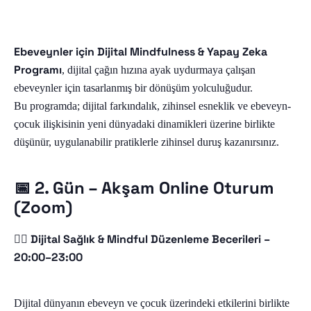
Ebeveynler için Dijital Mindfulness & Yapay Zeka
Programı
, dijital çağın hızına ayak uydurmaya çalışan
Anasayfa
ebeveynler için tasarlanmış bir dönüşüm yolculuğudur.
Bu programda; dijital farkındalık, zihinsel esneklik ve ebeveyn-
Hakkımda
çocuk ilişkisinin yeni dünyadaki dinamikleri üzerine birlikte
düşünür, uygulanabilir pratiklerle zihinsel duruş kazanırsınız.
Mindful Evren Rehb
Eğitmeninizi Tanıyın
Neler Sunuyorum
Logomun Hikayesi
Mindfulness
📅 2. Gün – Akşam Online Oturum
(Zoom)
MIEV BookClub
Mindfulness Ve MB
Ebeveyn Ve Öğretmen
Meditasyon
Sınıf Eğitimleri
Nedir?
Mesaj
🧘‍♀️ Dijital Sağlık & Mindful Düzenleme Becerileri –
Eğitim Takvimi
Neden Meditasyon
Yoga
1:1 Koçluk
MIEV BookClub
20:00–23:00
Ergenler Için Mindf
İletişim
Çocuklar Için Medi
Yoga Felsefesi
Freebies
Tavsiyelerim
Üstün Yetenekliler I
Dijital dünyanın ebeveyn ve çocuk üzerindeki etkilerini birlikte
Blog
Nasıl Başladı?
Çocuklar Için Yoga
Dijital Ürünler