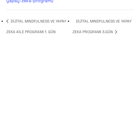
yapay-zeka-programi/
DİJİTAL MINDFULNESS VE YAPAY
DİJİTAL MINDFULNESS VE YAPAY
ZEKA AİLE PROGRAMI 1. GÜN
ZEKA PROGRAMI 3.GÜN
KVKK
Şartlar
Ve
Koşullar
Mesafeli
Satış