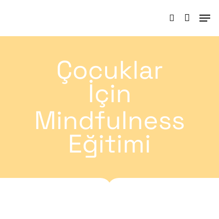
Çocuklar
Hit enter to search or ESC to close
İçin
Mindfulness
Eğitimi