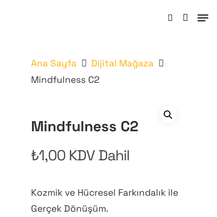
Hit enter to search or ESC to close
Ana Sayfa
Dijital Mağaza
Mindfulness C2
Mindfulness C2
₺
1,00
KDV Dahil
Kozmik ve Hücresel Farkındalık ile
Gerçek Dönüşüm.