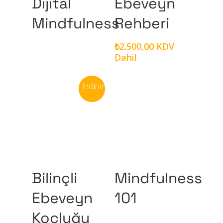
Dijital
Ebeveyn
Mindfulness
Rehberi
₺
2.500,00
KDV
Dahil
İndirim!
Sepete Ekle
Devamını Oku
Bilinçli
Mindfulness
Ebeveyn
101
Koçluğu