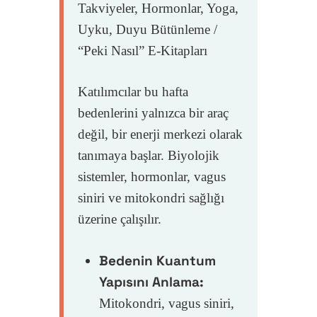
Takviyeler, Hormonlar, Yoga,
Neler Sunuyorum
Logomun Hikayesi
Mindfulness
Uyku, Duyu Bütünleme /
MIEV BookClub
Mindfulness Ve MB
Ebeveyn Ve Öğretmen
Meditasyon
Sınıf Eğitimleri
“Peki Nasıl” E-Kitapları
Nedir?
Mesaj
Eğitim Takvimi
Neden Meditasyon
Yoga
1:1 Koçluk
MIEV BookClub
Katılımcılar bu hafta
Ergenler Için Mindf
İletişim
Çocuklar Için Medi
Yoga Felsefesi
Freebies
Tavsiyelerim
bedenlerini yalnızca bir araç
Üstün Yetenekliler I
değil, bir enerji merkezi olarak
Blog
Nasıl Başladı?
Çocuklar Için Yoga
Dijital Ürünler
tanımaya başlar. Biyolojik
Mindfulness
Üyelik
sistemler, hormonlar, vagus
siniri ve mitokondri sağlığı
Giriş
üzerine çalışılır.
Kayıt Ol
Bedenin Kuantum
Hesabım
Yapısını Anlama:
Mitokondri, vagus siniri,