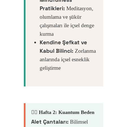
Pratikleri:
Meditasyon,
olumlama ve şükür
çalışmaları ile içsel denge
kurma
Kendine Şefkat ve
Kabul Bilinci:
Zorlanma
anlarında içsel esneklik
geliştirme
Anasayfa
Hakkımda
🧘‍♀️ Hafta 2: Kuantum Beden
Mindful Evren Rehb
Eğitmeninizi Tanıyın
Alet Çantaları:
Bilimsel